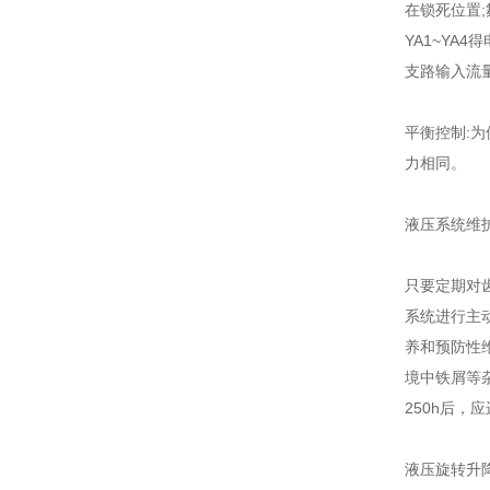
在锁死位置;
YA1~YA
支路输入流
平衡控制:
力相同。
液压系统维
只要定期对
系统进行主
养和预防性
境中铁屑等
250h后，
液压旋转升